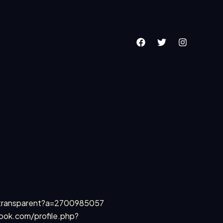
ib/transparent?a=2700985057
ok.com/profile.php?