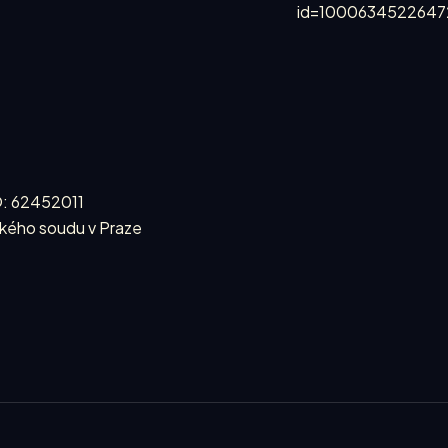
id=1000634522647
O: 62452011
kého soudu v Praze